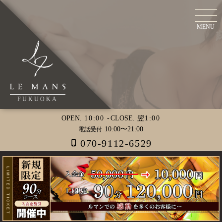
MENU
FUKUOKA
OPEN.
10:00 -
CLOSE.
翌1:00
10:00〜21:00
電話受付
070-9112-6529
phone_iphone