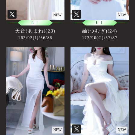
NEW
NEW
L Ⅰ
L Ⅰ
天音(あまね)(23)
紬(つむぎ)(24)
162/92(J)/56/86
172/90(G)/57/87
NEW
NEW