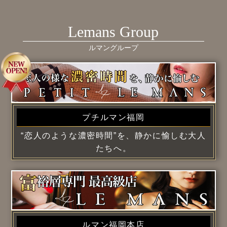
Lemans Group
ルマングループ
プチルマン福岡
“恋人のような濃密時間”を、静かに愉しむ大人
たちへ。
ルマン福岡本店