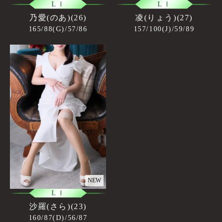
L Ⅰ
L Ⅰ
乃愛(のあ)(26)
凌(りょう)(27)
165/88(G)/57/86
157/100(J)/59/89
NEW
L Ⅰ
沙羅(さら)(23)
160/87(D)/56/87